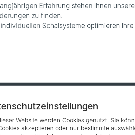
r langjährigen Erfahrung stehen Ihnen unsere
rderungen zu finden.
 individuellen Schalsysteme optimieren Ihr
r-Keller GmbH + Co. KG
tenschutzeinstellungen
dieser Website werden Cookies genutzt. Sie kön
Ansprechpartner
AGB
 Cookies akzeptieren oder nur bestimmte auswähl
Ihr Weg zu uns
GSV