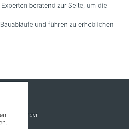
 Experten beratend zur Seite, um die
e Bauabläufe und führen zu erheblichen
nen
NOE Teilefinder
en.
NOE H 20