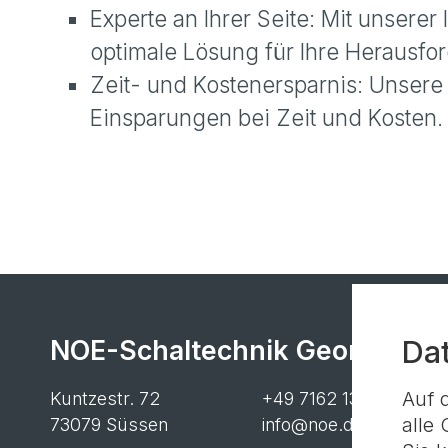
Experte an Ihrer Seite: Mit unsere
optimale Lösung für Ihre Herausfo
Zeit- und Kostenersparnis: Unsere
Einsparungen bei Zeit und Kosten.
NOE-Schaltechnik Georg Meye
Da
Auf 
Kuntzestr. 72
+49 7162 13-1
alle
73079 Süssen
info@noe.de