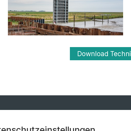
Download Techni
r-Keller GmbH + Co. KG
tenschutzeinstellungen