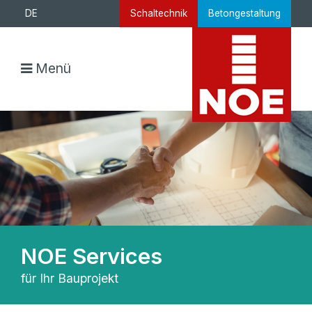
DE
Schaltechnik
Betongestaltung
Menü
NOE Services
für Ihr Bauprojekt