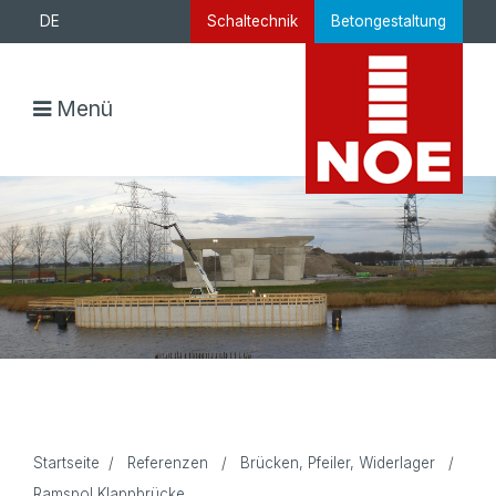
DE
Schaltechnik
Betongestaltung
Menü
Startseite
/
Referenzen
/
Brücken, Pfeiler, Widerlager
/
Ramspol Klappbrücke