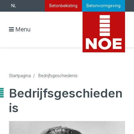
NL
Betonbekisting
Betonvormgeving
Menu
Startpagina
/
Bedrijfsgeschiedenis
Bedrijfsgeschieden
is