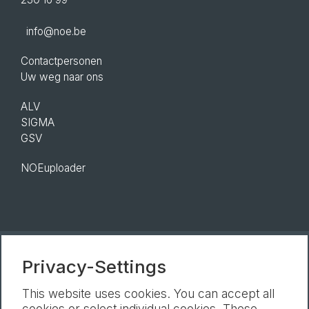
info@noe.be
Contactpersonen
Uw weg naar ons
ALV
SIGMA
GSV
NOEuploader
Privacy-Settings
Nieuwsbrief
Afdruk
Gegevensbescherming
Cookie-Instellingen
This website uses cookies. You can accept all
cookies or select individual cookies. These