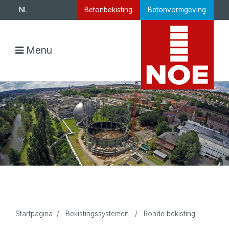
NL
Betonbekisting
Betonvormgeving
Menu
Startpagina
/
Bekistingssystemen
/
Ronde bekisting