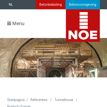
NL
Betonbekisting
Betonvormgeving
Menu
Startpagina
/
Referenties
/
Tunnelbouw
/
Branich-Tunnel