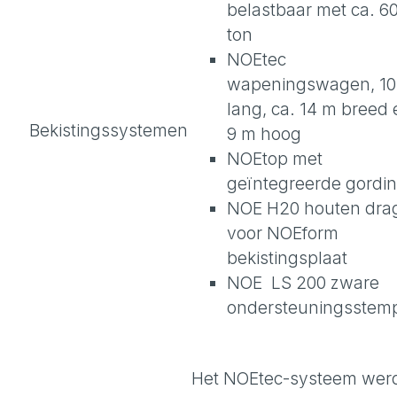
belastbaar met ca. 6
ton
NOEtec
wapeningswagen, 10
lang, ca. 14 m breed 
Bekistingssystemen
9 m hoog
NOEtop met
geïntegreerde gordi
NOE H20 houten dra
voor NOEform
bekistingsplaat
NOE LS 200 zware
ondersteuningsstem
Het NOEtec-systeem wer