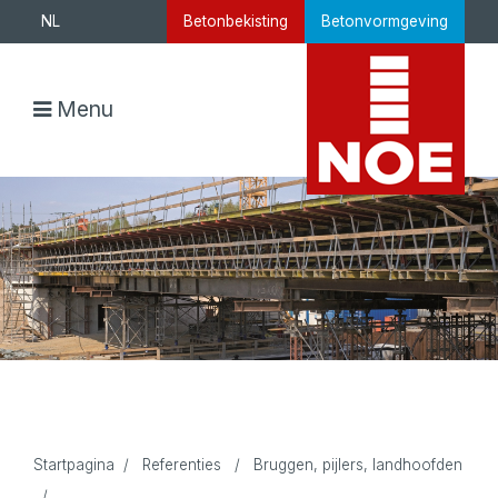
NL
Betonbekisting
Betonvormgeving
Menu
Startpagina
/
Referenties
/
Bruggen, pijlers, landhoofden
/