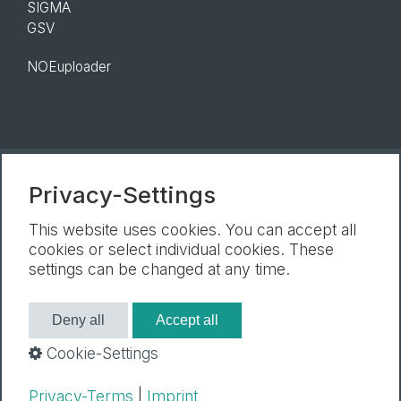
SIGMA
GSV
NOEuploader
Privacy-Settings
Nieuwsbrief
Afdruk
Gegevensbescherming
Cookie-Instellingen
This website uses cookies. You can accept all
cookies or select individual cookies. These
settings can be changed at any time.
Deny all
Accept all
Cookie-Settings
Privacy-Terms
|
Imprint