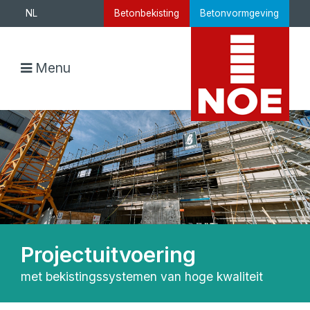
NL
Betonbekisting
Betonvormgeving
Menu
Projectuitvoering
met bekistingssystemen van hoge kwaliteit