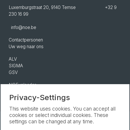
Luxemburgstraat 20, 9140 Temse +32 9
230 16 99
info@noe.be
Contactpersonen
Uw weg naar ons
ALV
SIGMA
GSV
NOEuploader
Privacy-Settings
This website uses cookies. You can accept all
cookies or select individual cookies. These
settings can be changed at any time.
Nieuwsbrief
Afdruk
Gegevensbescherming