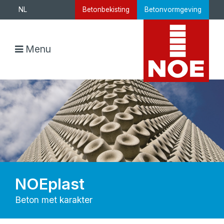
NL
Betonbekisting
Betonvormgeving
Menu
NOEplast
Beton met karakter