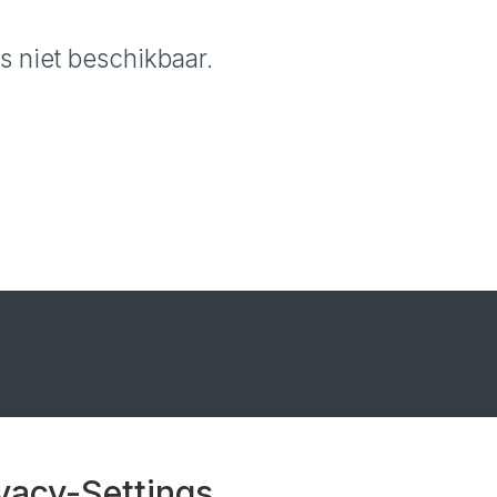
s niet beschikbaar.
+31 183 569 888
Contactpersonen
info@noe.nl
Uw weg naar ons
vacy-Settings