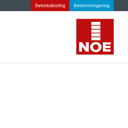
Betonbekisting
Betonvormgeving