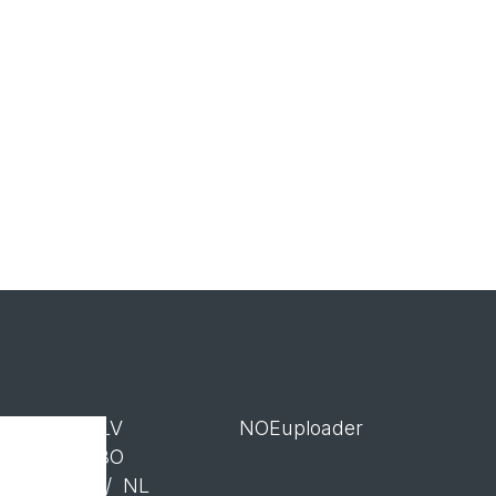
ALV
NOEuploader
RBO
GSV
/ NL